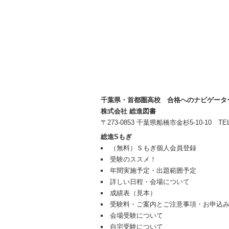
千葉県・首都圏高校 合格へのナビゲータ
株式会社 総進図書
〒273-0853 千葉県船橋市金杉5-10-10 TEL 04
総進Sもぎ
（無料）Ｓもぎ個人会員登録
受験のススメ！
年間実施予定・出題範囲予定
詳しい日程・会場について
成績表（見本）
受験料・ご案内とご注意事項・お申込
会場受験について
自宅受験について