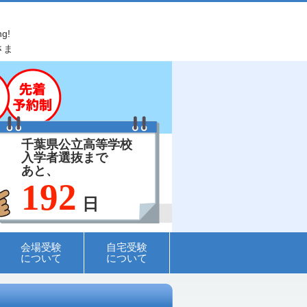
ng!
さま
千葉県公立高等学校
入学者選抜まで
あと、
192
日
会場受験
自宅受験
について
について