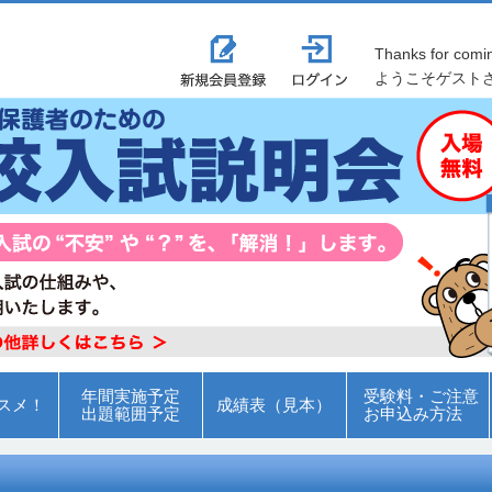
Thanks for comi
ようこそゲスト
年間実施予定
受験料・ご注意
スメ！
成績表（見本）
出題範囲予定
お申込み方法