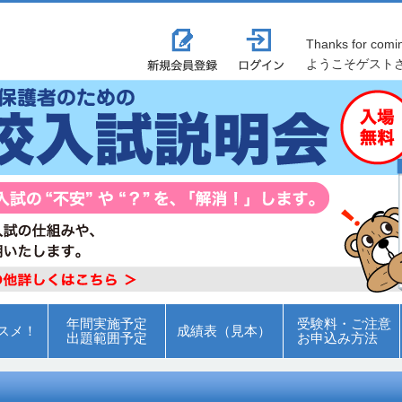
Thanks for comi
ようこそゲスト
年間実施予定
受験料・ご注意
スメ！
成績表（見本）
出題範囲予定
お申込み方法