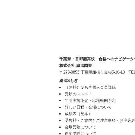
千葉県・首都圏高校 合格へのナビゲータ
株式会社 総進図書
〒273-0853 千葉県船橋市金杉5-10-10 TEL 04
総進Sもぎ
（無料）Ｓもぎ個人会員登録
受験のススメ！
年間実施予定・出題範囲予定
詳しい日程・会場について
成績表（見本）
受験料・ご案内とご注意事項・お申込
会場受験について
自宅受験について