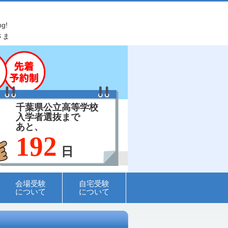
ng!
さま
千葉県公立高等学校
入学者選抜まで
あと、
192
日
会場受験
自宅受験
について
について