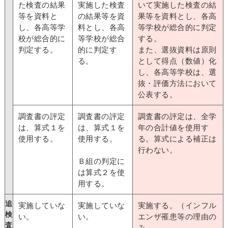
た検査の結果
実施した検査
いて実施した検査の結
等を資料と
の結果等を資
果等を資料とし、各高
し、各高等学
料とし、各高
等学校が総合的に判定
校が総合的に
等学校が総合
する。
判定する。
的に判定す
また、選抜資料は原則
る。
として得点（数値）化
し、各高等学校は、選
抜・評価方法において
公表する。
調査書の評定
調査書の評定
調査書の評定は、全学
は、算式１を
は、算式１を
年の合計値を使用す
使用する。
使用する。
る。算式による補正は
行わない。
Ｂ組の判定に
は算式２を使
用する。
追
実施していな
実施していな
実施する。（インフル
検
い。
い。
エンザ罹患等の理由の
査
み