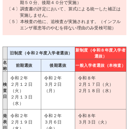
期５０分、後期４０分で実施）
〔４〕調査書の評定において、算式による統一した補正は
実施しません。
〔５〕本検査の他に、追検査が実施されます。（インフル
エンザ罹患等のやむを得ない理由のみ受検可能）
新制度（令和８年度入学者
旧制度（令和２年度入学者選抜）
選抜）
名
前期選抜
後期選抜
一般入学者選抜（本検査）
称
令和２年
令和２年
令和８年
２月１２日
３月２日
２月１７日（火）
検
査
（火）
（月）
２月１８日（水）
日
２月１３日
（水）
令和２年
令和２年
令和８年
発
表
２月１９日
３月６日
３月３日（火）
日
（水）
（金）