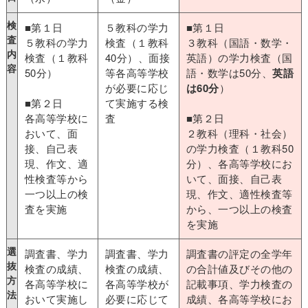
検
■第１日
５教科の学力
■第１日
査
５教科の学力
検査（１教科
３教科（国語・数学・
内
検査（１教科
40分）、面接
英語）の学力検査（国
容
50分）
等各高等学校
語・数学は50分、
英語
が必要に応じ
は60分
）
■第２日
て実施する検
各高等学校に
査
■第２日
おいて、面
２教科（理科・社会）
接、自己表
の学力検査（１教科50
現、作文、適
分）、各高等学校にお
性検査等から
いて、面接、自己表
一つ以上の検
現、作文、適性検査等
査を実施
から、一つ以上の検査
を実施
選
調査書、学力
調査書、学力
調査書の評定の全学年
抜
検査の成績、
検査の成績、
の合計値及びその他の
方
各高等学校に
各高等学校が
記載事項、学力検査の
法
おいて実施し
必要に応じて
成績、各高等学校にお