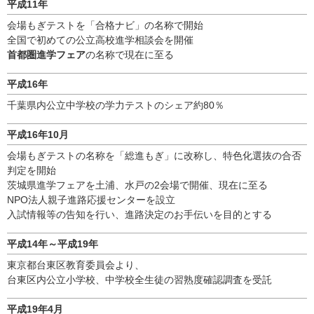
平成11年
会場もぎテストを「合格ナビ」の名称で開始
全国で初めての公立高校進学相談会を開催
首都圏進学フェア
の名称で現在に至る
平成16年
千葉県内公立中学校の学力テストのシェア約80％
平成16年10月
会場もぎテストの名称を「総進もぎ」に改称し、特色化選抜の合否
判定を開始
茨城県進学フェアを土浦、水戸の2会場で開催、現在に至る
NPO法人親子進路応援センターを設立
入試情報等の告知を行い、進路決定のお手伝いを目的とする
平成14年～平成19年
東京都台東区教育委員会より、
台東区内公立小学校、中学校全生徒の習熟度確認調査を受託
平成19年4月