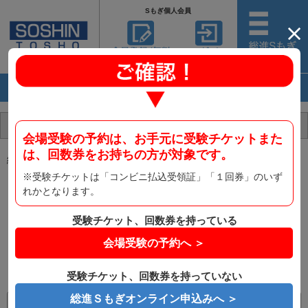
Sもぎ個人会員
ログイン
Ｓもぎ個人会員登録がまだの方
会場受験の予約は、お手元に受験チケットまた
は、回数券をお持ちの方が対象です。
総進Ｓもぎ個人会員の方は、ログインを行って下さい。
※受験チケットは「コンビニ払込受領証」「１回券」のいず
LINE連携でご登録の方
れかとなります。
LINEでログイン
受験チケット、回数券を持っている
会場受験の予約へ ＞
受験チケット、回数券を持っていない
メールアドレスでご登録の方
総進Ｓもぎオンライン申込みへ ＞