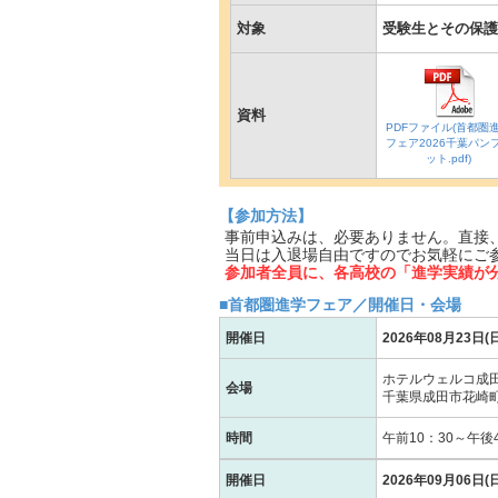
対象
受験生とその保護
資料
PDFファイル(首都圏
フェア2026千葉パン
ット.pdf)
【参加方法】
事前申込みは、必要ありません。直接
当日は入退場自由ですのでお気軽にご
参加者全員に、各高校の「進学実績が
■首都圏進学フェア／開催日・会場
開催日
2026年08月23日(日
ホテルウェルコ成田
会場
千葉県成田市花崎町
時間
午前10：30～午後4
開催日
2026年09月06日(日