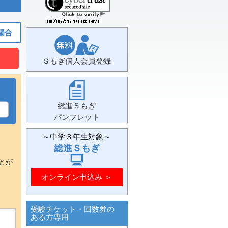
場合
Ｓもぎ個人会員登録
総進Ｓもぎ
パンフレット
～中学３年生対象～
総進Ｓもぎ
とが
オンライン申込み ＞
受験チケット・回数券の
ある方専用