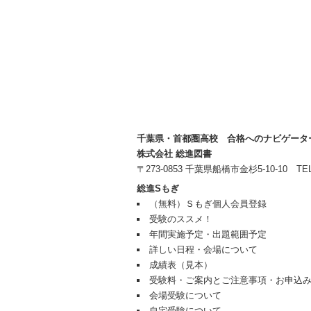
千葉県・首都圏高校 合格へのナビゲータ
株式会社 総進図書
〒273-0853 千葉県船橋市金杉5-10-10 TEL 04
総進Sもぎ
（無料）Ｓもぎ個人会員登録
受験のススメ！
年間実施予定・出題範囲予定
詳しい日程・会場について
成績表（見本）
受験料・ご案内とご注意事項・お申込
会場受験について
自宅受験について