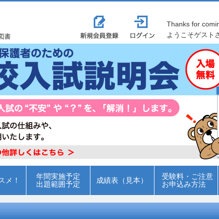
Thanks for comi
ようこそゲスト
図書
年間実施予定
受験料・ご注意
スメ！
成績表（見本）
出題範囲予定
お申込み方法