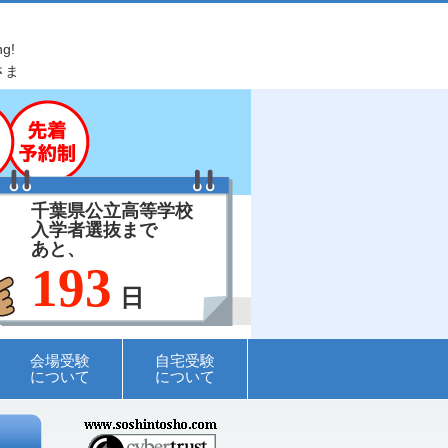
ng!
さま
千葉県公立高等学校
入学者選抜まで
あと、
193
日
会場受験
自宅受験
について
について