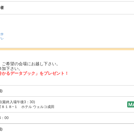
者
進学
フレ
、ご希望の会場にお越し下さい。
参加下さい。
分かるデータブック」をプレゼント！
)
(最終入場午後3：30)
８１８−１ ホテル ウェルコ成田
：00
)