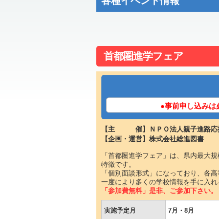
各種イベント情報
首都圏進学フェア
●事前申し込みは
【主 催】ＮＰＯ法人親子進路応
【企画・運営】株式会社総進図書
「首都圏進学フェア」は、県内最大規
特徴です。
「個別面談形式」になっており、各高
一度により多くの学校情報を手に入れ
「参加費無料」是非、ご参加下さい。
実施予定月
7月・8月